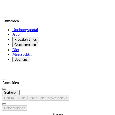
Anmelden
Buchungsportal
App
Kreuzfahrtinfos
Gruppenreisen
Blog
Meersüchtig
Über uns
Anmelden
Sortieren
Datum
Preis
Preis-Leistungsverhältnis
Reiseregionen