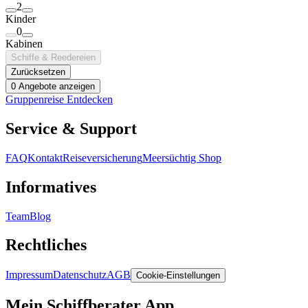
2
Kinder
0
Kabinen
Schiffe & Reedereien
Zurücksetzen
0 Angebote anzeigen
Gruppenreise Entdecken
Service & Support
FAQ
Kontakt
Reiseversicherung
Meersüchtig Shop
Informatives
Team
Blog
Rechtliches
Impressum
Datenschutz
AGB
Cookie-Einstellungen
Mein Schiffberater App