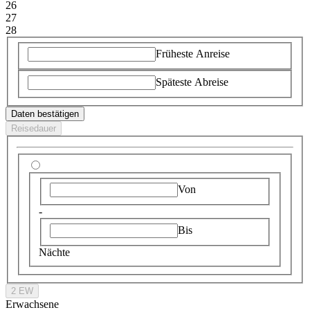
26
27
28
Früheste Anreise
Späteste Abreise
Daten bestätigen
Reisedauer
Von
-
Bis
Nächte
2 EW
Erwachsene