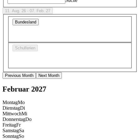
Suche
11. Aug. 26 - 07. Feb. 27
Bundesland
Schulferien
Previous Month
Next Month
Februar 2027
Montag
Mo
Dienstag
Di
Mittwoch
Mi
Donnerstag
Do
Freitag
Fr
Samstag
Sa
Sonntag
So