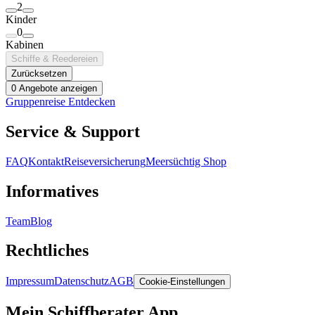
2
Kinder
0
Kabinen
Schiffe & Reedereien
Zurücksetzen
0 Angebote anzeigen
Gruppenreise Entdecken
Service & Support
FAQ
Kontakt
Reiseversicherung
Meersüchtig Shop
Informatives
Team
Blog
Rechtliches
Impressum
Datenschutz
AGB
Cookie-Einstellungen
Mein Schiffberater App