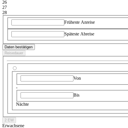
26
27
28
Früheste Anreise
Späteste Abreise
Daten bestätigen
Reisedauer
Von
-
Bis
Nächte
2 EW
Erwachsene