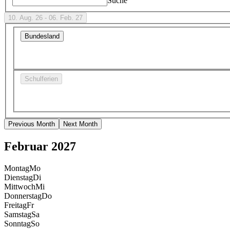
Suche
10. Aug. 26 - 06. Feb. 27
Bundesland
Schulferien
Previous Month
Next Month
Februar 2027
Montag
Mo
Dienstag
Di
Mittwoch
Mi
Donnerstag
Do
Freitag
Fr
Samstag
Sa
Sonntag
So