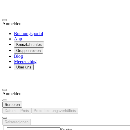
Anmelden
Buchungsportal
App
Kreuzfahrtinfos
Gruppenreisen
Blog
Meersüchtig
Über uns
Anmelden
Sortieren
Datum
Preis
Preis-Leistungsverhältnis
Reiseregionen