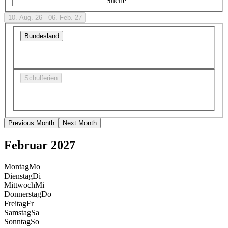
Suche
10. Aug. 26 - 06. Feb. 27
Bundesland
Schulferien
Previous Month
Next Month
Februar 2027
Montag
Mo
Dienstag
Di
Mittwoch
Mi
Donnerstag
Do
Freitag
Fr
Samstag
Sa
Sonntag
So