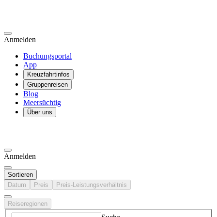
Anmelden
Buchungsportal
App
Kreuzfahrtinfos
Gruppenreisen
Blog
Meersüchtig
Über uns
Anmelden
Sortieren
Datum
Preis
Preis-Leistungsverhältnis
Reiseregionen