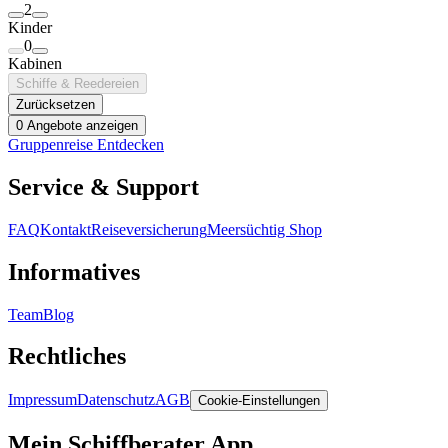
2
Kinder
0
Kabinen
Schiffe & Reedereien
Zurücksetzen
0 Angebote anzeigen
Gruppenreise Entdecken
Service & Support
FAQ
Kontakt
Reiseversicherung
Meersüchtig Shop
Informatives
Team
Blog
Rechtliches
Impressum
Datenschutz
AGB
Cookie-Einstellungen
Mein Schiffberater App