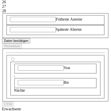
26
27
28
Früheste Anreise
Späteste Abreise
Daten bestätigen
Reisedauer
Von
-
Bis
Nächte
2 EW
Erwachsene