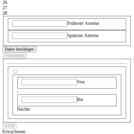
26
27
28
Früheste Anreise
Späteste Abreise
Daten bestätigen
Reisedauer
Von
-
Bis
Nächte
2 EW
Erwachsene