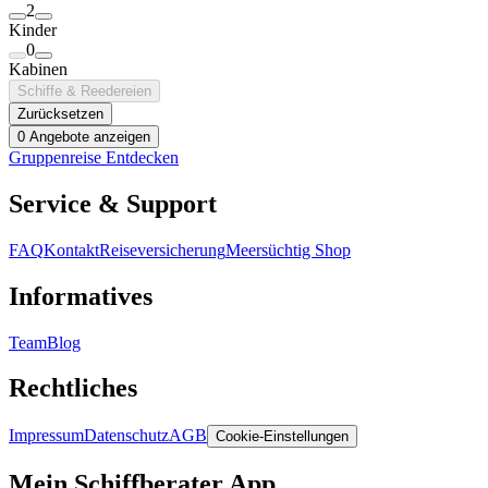
2
Kinder
0
Kabinen
Schiffe & Reedereien
Zurücksetzen
0 Angebote anzeigen
Gruppenreise Entdecken
Service & Support
FAQ
Kontakt
Reiseversicherung
Meersüchtig Shop
Informatives
Team
Blog
Rechtliches
Impressum
Datenschutz
AGB
Cookie-Einstellungen
Mein Schiffberater App