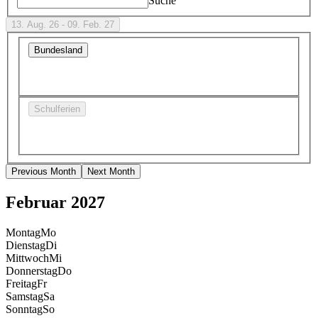
Suche
13. Aug. 26 - 09. Feb. 27
Bundesland
Schulferien
Previous Month
Next Month
Februar 2027
Montag
Mo
Dienstag
Di
Mittwoch
Mi
Donnerstag
Do
Freitag
Fr
Samstag
Sa
Sonntag
So