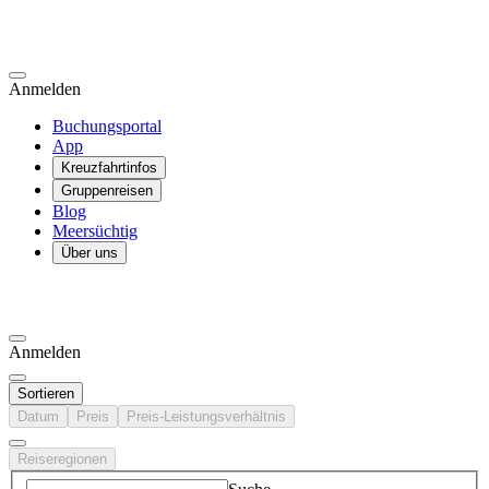
Anmelden
Buchungsportal
App
Kreuzfahrtinfos
Gruppenreisen
Blog
Meersüchtig
Über uns
Anmelden
Sortieren
Datum
Preis
Preis-Leistungsverhältnis
Reiseregionen