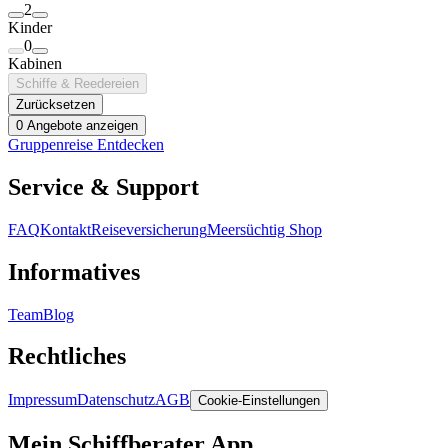
2
Kinder
0
Kabinen
Schiffe & Reedereien
Zurücksetzen
0 Angebote anzeigen
Gruppenreise Entdecken
Service & Support
FAQ
Kontakt
Reiseversicherung
Meersüchtig Shop
Informatives
Team
Blog
Rechtliches
Impressum
Datenschutz
AGB
Cookie-Einstellungen
Mein Schiffberater App