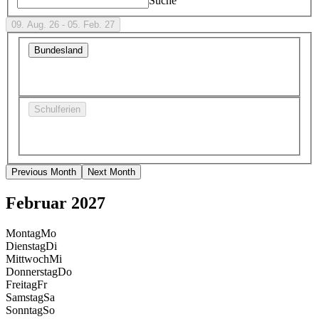
Suche
09. Aug. 26 - 05. Feb. 27
Bundesland
Schulferien
Previous Month
Next Month
Februar 2027
Montag
Mo
Dienstag
Di
Mittwoch
Mi
Donnerstag
Do
Freitag
Fr
Samstag
Sa
Sonntag
So