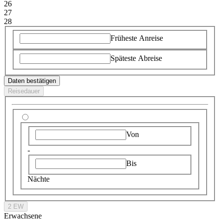
26
27
28
Früheste Anreise
Späteste Abreise
Daten bestätigen
Reisedauer
Von
-
Bis
Nächte
2 EW
Erwachsene