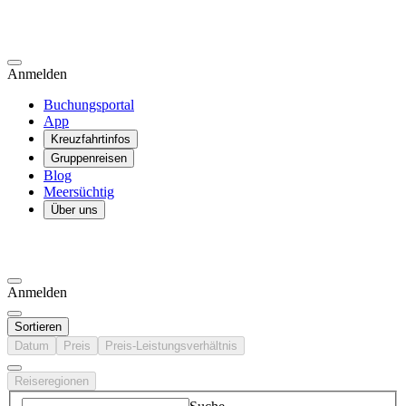
Anmelden
Buchungsportal
App
Kreuzfahrtinfos
Gruppenreisen
Blog
Meersüchtig
Über uns
Anmelden
Sortieren
Datum
Preis
Preis-Leistungsverhältnis
Reiseregionen