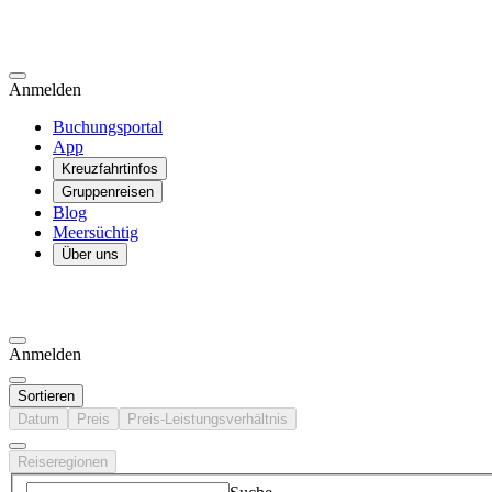
Anmelden
Buchungsportal
App
Kreuzfahrtinfos
Gruppenreisen
Blog
Meersüchtig
Über uns
Anmelden
Sortieren
Datum
Preis
Preis-Leistungsverhältnis
Reiseregionen