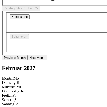
Suche
09. Aug. 26 - 05. Feb. 27
Bundesland
Schulferien
Previous Month
Next Month
Februar 2027
Montag
Mo
Dienstag
Di
Mittwoch
Mi
Donnerstag
Do
Freitag
Fr
Samstag
Sa
Sonntag
So