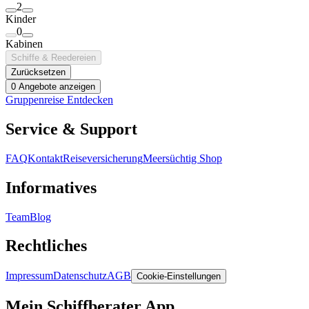
2
Kinder
0
Kabinen
Schiffe & Reedereien
Zurücksetzen
0 Angebote anzeigen
Gruppenreise Entdecken
Service & Support
FAQ
Kontakt
Reiseversicherung
Meersüchtig Shop
Informatives
Team
Blog
Rechtliches
Impressum
Datenschutz
AGB
Cookie-Einstellungen
Mein Schiffberater App