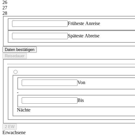
26
27
28
Früheste Anreise
Späteste Abreise
Daten bestätigen
Reisedauer
Von
-
Bis
Nächte
2 EW
Erwachsene