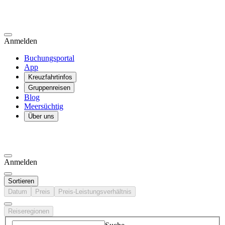
Anmelden
Buchungsportal
App
Kreuzfahrtinfos
Gruppenreisen
Blog
Meersüchtig
Über uns
Anmelden
Sortieren
Datum
Preis
Preis-Leistungsverhältnis
Reiseregionen