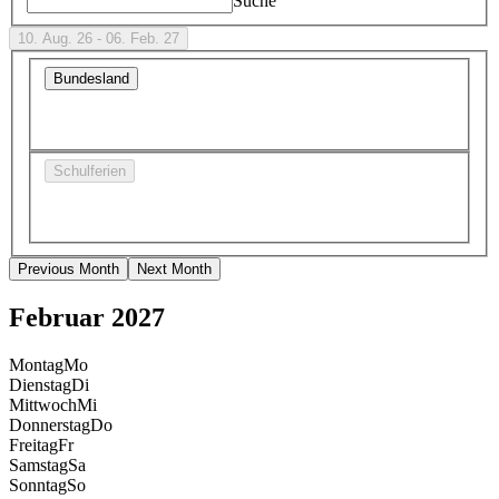
Suche
10. Aug. 26 - 06. Feb. 27
Bundesland
Schulferien
Previous Month
Next Month
Februar 2027
Montag
Mo
Dienstag
Di
Mittwoch
Mi
Donnerstag
Do
Freitag
Fr
Samstag
Sa
Sonntag
So