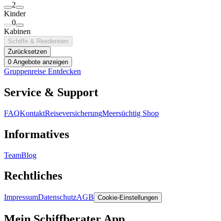
2
Kinder
0
Kabinen
Schiffe & Reedereien
Zurücksetzen
0 Angebote anzeigen
Gruppenreise Entdecken
Service & Support
FAQ
Kontakt
Reiseversicherung
Meersüchtig Shop
Informatives
Team
Blog
Rechtliches
Impressum
Datenschutz
AGB
Cookie-Einstellungen
Mein Schiffberater App