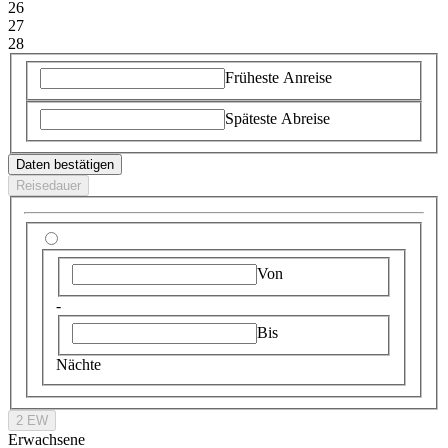
26
27
28
Früheste Anreise
Späteste Abreise
Daten bestätigen
Reisedauer
Von
-
Bis
Nächte
2 EW
Erwachsene