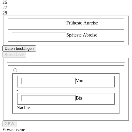
26
27
28
Früheste Anreise
Späteste Abreise
Daten bestätigen
Reisedauer
Von
-
Bis
Nächte
2 EW
Erwachsene