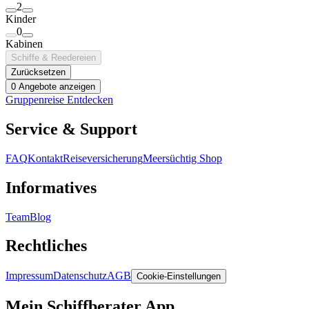
2
Kinder
0
Kabinen
Schiffe & Reedereien
Zurücksetzen
0 Angebote anzeigen
Gruppenreise Entdecken
Service & Support
FAQ
Kontakt
Reiseversicherung
Meersüchtig Shop
Informatives
Team
Blog
Rechtliches
Impressum
Datenschutz
AGB
Cookie-Einstellungen
Mein Schiffberater App