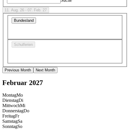
Suche
11. Aug. 26 - 07. Feb. 27
Bundesland
Schulferien
Previous Month
Next Month
Februar 2027
Montag
Mo
Dienstag
Di
Mittwoch
Mi
Donnerstag
Do
Freitag
Fr
Samstag
Sa
Sonntag
So