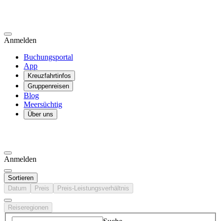
Anmelden
Buchungsportal
App
Kreuzfahrtinfos
Gruppenreisen
Blog
Meersüchtig
Über uns
Anmelden
Sortieren
Datum
Preis
Preis-Leistungsverhältnis
Reiseregionen