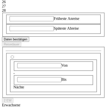
26
27
28
Früheste Anreise
Späteste Abreise
Daten bestätigen
Reisedauer
Von
-
Bis
Nächte
2 EW
Erwachsene