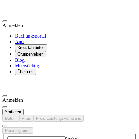
Anmelden
Buchungsportal
App
Kreuzfahrtinfos
Gruppenreisen
Blog
Meersüchtig
Über uns
Anmelden
Sortieren
Datum
Preis
Preis-Leistungsverhältnis
Reiseregionen