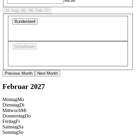
Suche
10. Aug. 26 - 06. Feb. 27
Bundesland
Schulferien
Previous Month
Next Month
Februar 2027
Montag
Mo
Dienstag
Di
Mittwoch
Mi
Donnerstag
Do
Freitag
Fr
Samstag
Sa
Sonntag
So