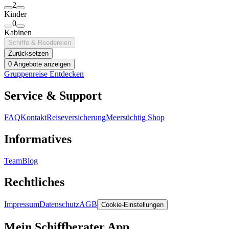
2
Kinder
0
Kabinen
Schiffe & Reedereien
Zurücksetzen
0 Angebote anzeigen
Gruppenreise Entdecken
Service & Support
FAQ
Kontakt
Reiseversicherung
Meersüchtig Shop
Informatives
Team
Blog
Rechtliches
Impressum
Datenschutz
AGB
Cookie-Einstellungen
Mein Schiffberater App