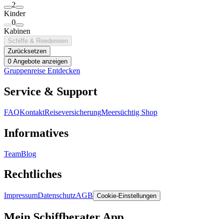
2
Kinder
0
Kabinen
Schiffe & Reedereien
Zurücksetzen
0 Angebote anzeigen
Gruppenreise Entdecken
Service & Support
FAQ
Kontakt
Reiseversicherung
Meersüchtig Shop
Informatives
Team
Blog
Rechtliches
Impressum
Datenschutz
AGB
Cookie-Einstellungen
Mein Schiffberater App