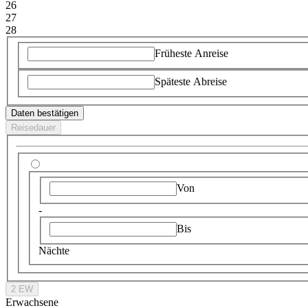
26
27
28
Früheste Anreise
Späteste Abreise
Daten bestätigen
Reisedauer
Von
-
Bis
Nächte
2 EW
Erwachsene