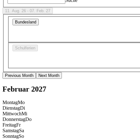
Suche
11. Aug. 26 - 07. Feb. 27
Bundesland
Schulferien
Previous Month
Next Month
Februar 2027
Montag
Mo
Dienstag
Di
Mittwoch
Mi
Donnerstag
Do
Freitag
Fr
Samstag
Sa
Sonntag
So