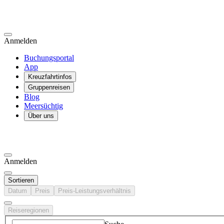
Anmelden
Buchungsportal
App
Kreuzfahrtinfos
Gruppenreisen
Blog
Meersüchtig
Über uns
Anmelden
Sortieren
Datum
Preis
Preis-Leistungsverhältnis
Reiseregionen