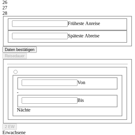
26
27
28
Früheste Anreise
Späteste Abreise
Daten bestätigen
Reisedauer
Von
-
Bis
Nächte
2 EW
Erwachsene