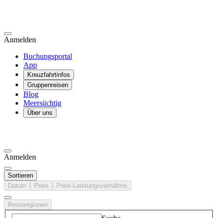
Anmelden
Buchungsportal
App
Kreuzfahrtinfos
Gruppenreisen
Blog
Meersüchtig
Über uns
Anmelden
Sortieren
Datum
Preis
Preis-Leistungsverhältnis
Reiseregionen