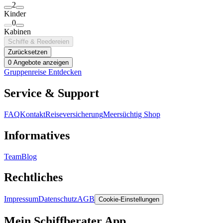
2
Kinder
0
Kabinen
Schiffe & Reedereien
Zurücksetzen
0 Angebote anzeigen
Gruppenreise Entdecken
Service & Support
FAQ
Kontakt
Reiseversicherung
Meersüchtig Shop
Informatives
Team
Blog
Rechtliches
Impressum
Datenschutz
AGB
Cookie-Einstellungen
Mein Schiffberater App