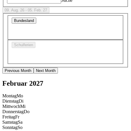
Suche
09. Aug. 26 - 05. Feb. 27
Bundesland
Schulferien
Previous Month
Next Month
Februar 2027
Montag
Mo
Dienstag
Di
Mittwoch
Mi
Donnerstag
Do
Freitag
Fr
Samstag
Sa
Sonntag
So