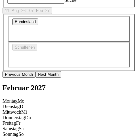
Suche
11. Aug. 26 - 07. Feb. 27
Bundesland
Schulferien
Previous Month
Next Month
Februar 2027
Montag
Mo
Dienstag
Di
Mittwoch
Mi
Donnerstag
Do
Freitag
Fr
Samstag
Sa
Sonntag
So