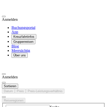
Anmelden
Buchungsportal
App
Kreuzfahrtinfos
Gruppenreisen
Blog
Meersüchtig
Über uns
Anmelden
Sortieren
Datum
Preis
Preis-Leistungsverhältnis
Reiseregionen