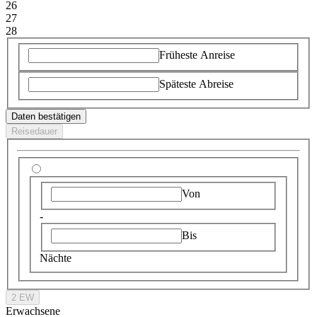
26
27
28
Früheste Anreise
Späteste Abreise
Daten bestätigen
Reisedauer
Von
-
Bis
Nächte
2 EW
Erwachsene