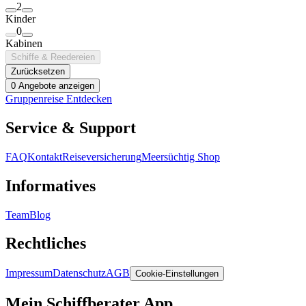
2
Kinder
0
Kabinen
Schiffe & Reedereien
Zurücksetzen
0 Angebote anzeigen
Gruppenreise Entdecken
Service & Support
FAQ
Kontakt
Reiseversicherung
Meersüchtig Shop
Informatives
Team
Blog
Rechtliches
Impressum
Datenschutz
AGB
Cookie-Einstellungen
Mein Schiffberater App