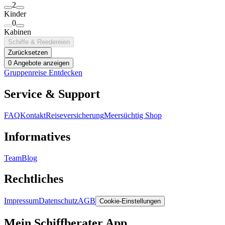
2
Kinder
0
Kabinen
Schiffe & Reedereien
Zurücksetzen
0 Angebote anzeigen
Gruppenreise Entdecken
Service & Support
FAQ
Kontakt
Reiseversicherung
Meersüchtig Shop
Informatives
Team
Blog
Rechtliches
Impressum
Datenschutz
AGB
Cookie-Einstellungen
Mein Schiffberater App