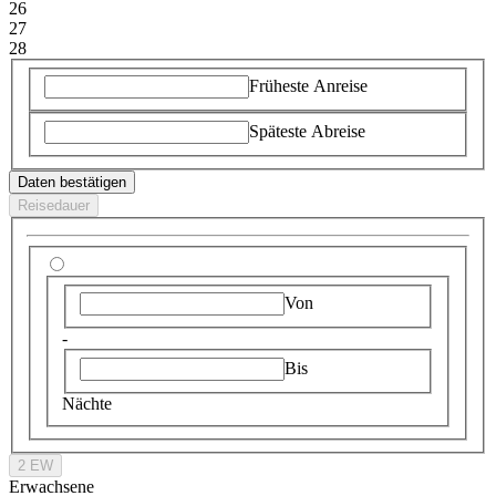
26
27
28
Früheste Anreise
Späteste Abreise
Daten bestätigen
Reisedauer
Von
-
Bis
Nächte
2 EW
Erwachsene