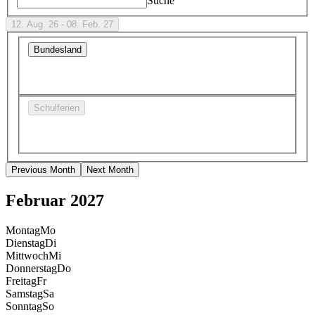
Suche
12. Aug. 26 - 08. Feb. 27
Bundesland
Schulferien
Previous Month
Next Month
Februar 2027
Montag
Mo
Dienstag
Di
Mittwoch
Mi
Donnerstag
Do
Freitag
Fr
Samstag
Sa
Sonntag
So