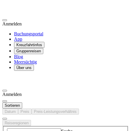
Anmelden
Buchungsportal
App
Kreuzfahrtinfos
Gruppenreisen
Blog
Meersüchtig
Über uns
Anmelden
Sortieren
Datum
Preis
Preis-Leistungsverhältnis
Reiseregionen