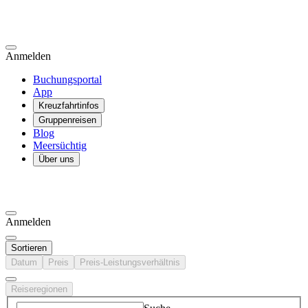
Anmelden
Buchungsportal
App
Kreuzfahrtinfos
Gruppenreisen
Blog
Meersüchtig
Über uns
Anmelden
Sortieren
Datum
Preis
Preis-Leistungsverhältnis
Reiseregionen