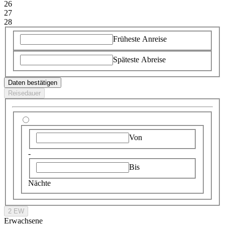
26
27
28
Früheste Anreise
Späteste Abreise
Daten bestätigen
Reisedauer
Von
-
Bis
Nächte
2 EW
Erwachsene