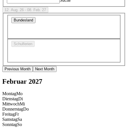
Suche
12. Aug. 26 - 08. Feb. 27
Bundesland
Schulferien
Previous Month
Next Month
Februar 2027
Montag
Mo
Dienstag
Di
Mittwoch
Mi
Donnerstag
Do
Freitag
Fr
Samstag
Sa
Sonntag
So