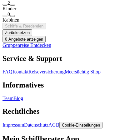
2
Kinder
0
Kabinen
Schiffe & Reedereien
Zurücksetzen
0 Angebote anzeigen
Gruppenreise Entdecken
Service & Support
FAQ
Kontakt
Reiseversicherung
Meersüchtig Shop
Informatives
Team
Blog
Rechtliches
Impressum
Datenschutz
AGB
Cookie-Einstellungen
Mein Schiffberater App