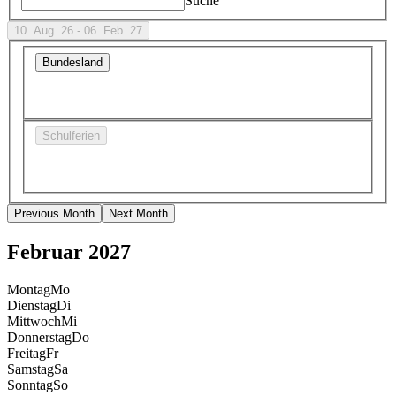
Suche
10. Aug. 26 - 06. Feb. 27
Bundesland
Schulferien
Previous Month
Next Month
Februar 2027
Montag
Mo
Dienstag
Di
Mittwoch
Mi
Donnerstag
Do
Freitag
Fr
Samstag
Sa
Sonntag
So