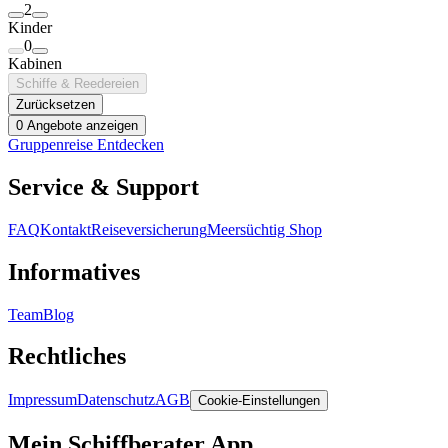
2
Kinder
0
Kabinen
Schiffe & Reedereien
Zurücksetzen
0 Angebote anzeigen
Gruppenreise Entdecken
Service & Support
FAQ
Kontakt
Reiseversicherung
Meersüchtig Shop
Informatives
Team
Blog
Rechtliches
Impressum
Datenschutz
AGB
Cookie-Einstellungen
Mein Schiffberater App