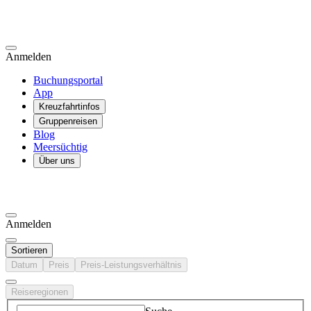
Anmelden
Buchungsportal
App
Kreuzfahrtinfos
Gruppenreisen
Blog
Meersüchtig
Über uns
Anmelden
Sortieren
Datum
Preis
Preis-Leistungsverhältnis
Reiseregionen