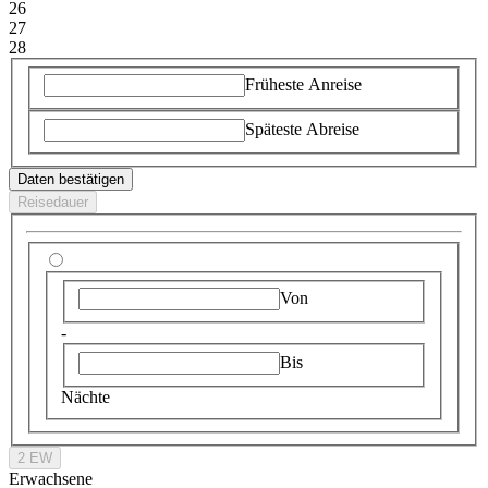
26
27
28
Früheste Anreise
Späteste Abreise
Daten bestätigen
Reisedauer
Von
-
Bis
Nächte
2 EW
Erwachsene