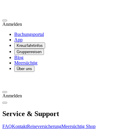
Anmelden
Buchungsportal
App
Kreuzfahrtinfos
Gruppenreisen
Blog
Meersüchtig
Über uns
Anmelden
Service & Support
FAQ
Kontakt
Reiseversicherung
Meersüchtig Shop