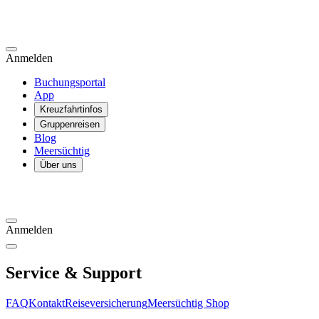
Anmelden
Buchungsportal
App
Kreuzfahrtinfos
Gruppenreisen
Blog
Meersüchtig
Über uns
Anmelden
Service & Support
FAQ
Kontakt
Reiseversicherung
Meersüchtig Shop