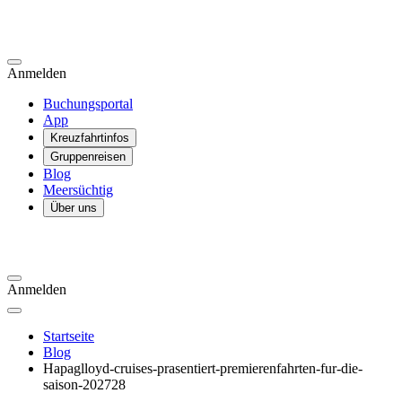
Anmelden
Buchungsportal
App
Kreuzfahrtinfos
Gruppenreisen
Blog
Meersüchtig
Über uns
Anmelden
Startseite
Blog
Hapaglloyd-cruises-prasentiert-premierenfahrten-fur-die-
saison-202728