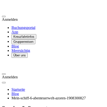
Anmelden
Buchungsportal
App
Kreuzfahrtinfos
Gruppenreisen
Blog
Meersüchtig
Über uns
Anmelden
Startseite
Blog
Mein-schiff-6-abenteuerwelt-azoren-1908300827