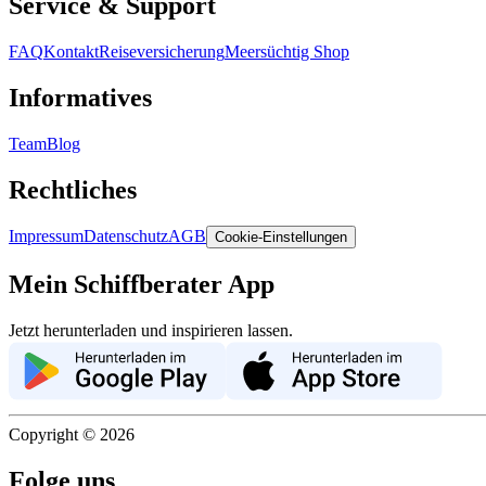
Service & Support
FAQ
Kontakt
Reiseversicherung
Meersüchtig Shop
Informatives
Team
Blog
Rechtliches
Impressum
Datenschutz
AGB
Cookie-Einstellungen
Mein Schiffberater App
Jetzt herunterladen und inspirieren lassen.
Copyright ©
2026
Folge uns