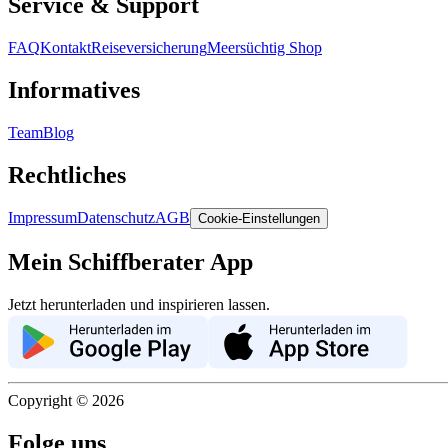
Service & Support
FAQ
Kontakt
Reiseversicherung
Meersüchtig Shop
Informatives
Team
Blog
Rechtliches
Impressum
Datenschutz
AGB
Cookie-Einstellungen
Mein Schiffberater App
Jetzt herunterladen und inspirieren lassen.
Copyright ©
2026
Folge uns